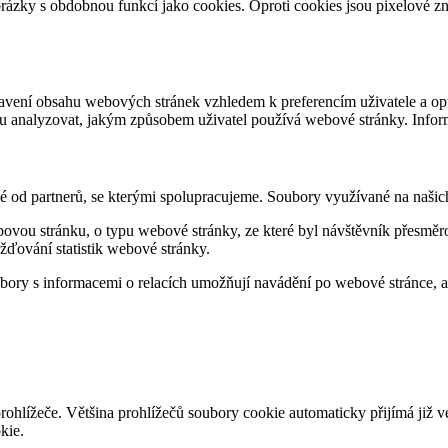
brázky s obdobnou funkcí jako cookies. Oproti cookies jsou pixelové
tavení obsahu webových stránek vzhledem k preferencím uživatele a op
u analyzovat, jakým způsobem uživatel používá webové stránky. Inform
né od partnerů, se kterými spolupracujeme. Soubory využívané na našic
bovou stránku, o typu webové stránky, ze které byl návštěvník přesměro
ďování statistik webové stránky.
bory s informacemi o relacích umožňují navádění po webové stránce, an
prohlížeče. Většina prohlížečů soubory cookie automaticky přijímá ji
kie.