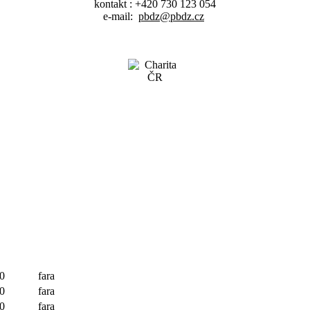
kontakt : +420 730 123 054
e-mail:
pbdz@pbdz.cz
0
fara
0
fara
0
fara