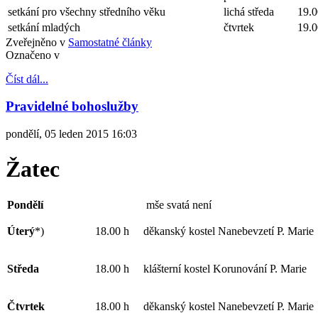
setkání pro všechny středního věku
lichá středa
19.0
setkání mladých
čtvrtek
19.0
Zveřejněno v
Samostatné články
Označeno v
Číst dál...
Pravidelné bohoslužby
pondělí, 05 leden 2015 16:03
Žatec
Pondělí
mše svatá není
Úterý
*)
18.00 h
děkanský kostel Nanebevzetí P. Marie
Středa
18.00 h
klášterní kostel Korunování P. Marie
Čtvrtek
18.00 h
děkanský kostel Nanebevzetí P. Marie