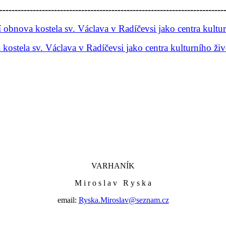
--------------------------------------------------------------------------
obnova kostela sv. Václava v Radíčevsi jako centra kultur
ostela sv. Václava v Radíčevsi jako centra kulturního ži
VARHANÍK
M i r o s l a v R y s k a
email:
Ryska.Miroslav@seznam.cz