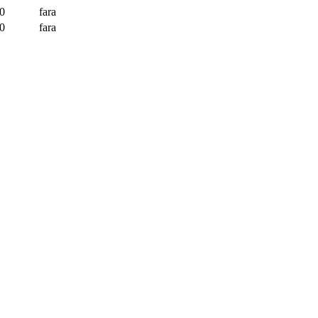
0
fara
0
fara