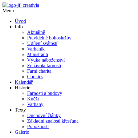
Menu
Úvod
Info
Aktuálně
Pravidelné bohoslužby
Udílení svátostí
Varhaník
Ministranti
Výuka náboženství
Ze života farnosti
Farní charita
Cookies
Kalendář
Historie
Farnosti a budovy
Kněží
Varhany
Texty
Duchovní články
Základní znalosti křesťana
Pobožnosti
Galerie