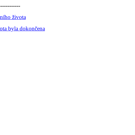
------------
ního života
vota byla dokončena