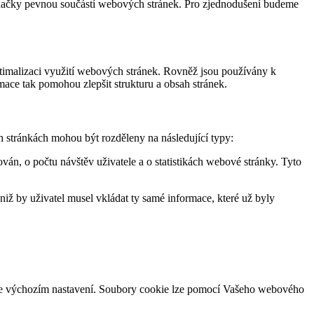
 značky pevnou součástí webových stránek. Pro zjednodušení budeme
timalizaci využití webových stránek. Rovněž jsou používány k
ace tak pomohou zlepšit strukturu a obsah stránek.
h stránkách mohou být rozděleny na následující typy:
ván, o počtu návštěv uživatele a o statistikách webové stránky. Tyto
iž by uživatel musel vkládat ty samé informace, které už byly
ž ve výchozím nastavení. Soubory cookie lze pomocí Vašeho webového