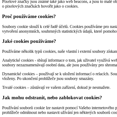
Pixelové značky jsou známé také jako web beacons, a jsou to malé o
o pixelových značkách hovořit jako o cookies.
Proč používáme cookies?
Soubory cookie slouží k celé řadě účelů. Cookies používáme pro nas
vytvoření anonymních, souhrnných statistických údajů, které pomoho
Jaké cookies používáme?
Používáme několik typů cookies, naše vlastní i externí soubory získa
Analytické cookies - sbírají informace o tom, jak uživatel využívá we
soubory nezaznamenávají osobní data, ale jsou používány pro shromaž
Dynamické cookies – používají se k uložení informací o relacích. Sou
vloženy. Po ukončení prohlížeče jsou soubory smazány.
Trvalé cookies – zůstávají ve vašem zařízení, dokud je nesmažete.
Jak mohu odstranit, nebo zablokovat cookies?
Používání souborů cookie lze nastavit pomocí Vašeho internetového 
prohlížeče odmítnout nebo nastavit užívání jen některých souborů coo