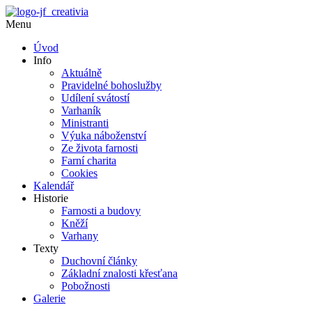
Menu
Úvod
Info
Aktuálně
Pravidelné bohoslužby
Udílení svátostí
Varhaník
Ministranti
Výuka náboženství
Ze života farnosti
Farní charita
Cookies
Kalendář
Historie
Farnosti a budovy
Kněží
Varhany
Texty
Duchovní články
Základní znalosti křesťana
Pobožnosti
Galerie