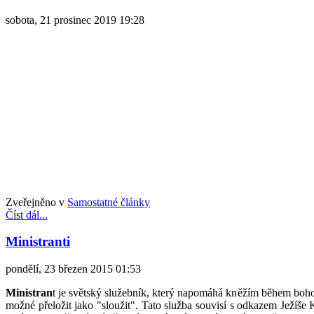
sobota, 21 prosinec 2019 19:28
Zveřejněno v
Samostatné články
Číst dál...
Ministranti
pondělí, 23 březen 2015 01:53
Ministran
t je světský služebník, který napomáhá kněžím během bohos
možné přeložit jako "sloužit". Tato služba souvisí s odkazem Ježíše K