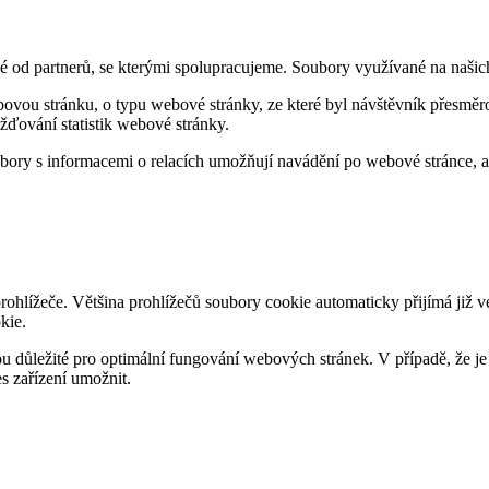
né od partnerů, se kterými spolupracujeme. Soubory využívané na našic
bovou stránku, o typu webové stránky, ze které byl návštěvník přesměro
ďování statistik webové stránky.
bory s informacemi o relacích umožňují navádění po webové stránce, an
prohlížeče. Většina prohlížečů soubory cookie automaticky přijímá ji
kie.
ou důležité pro optimální fungování webových stránek. V případě, že j
s zařízení umožnit.