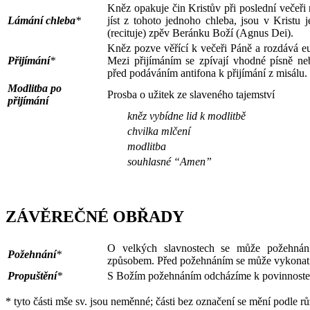
Kněz opakuje čin Kristův při poslední večeři
Lámání chleba
*
jíst z tohoto jednoho chleba, jsou v Kristu
(recituje) zpěv Beránku Boží (Agnus Dei).
Kněz pozve věřící k večeři Páně a rozdává euc
Přijímání
*
Mezi přijímáním se zpívají vhodné písně neb
před podáváním antifona k přijímání z misálu.
Modlitba po
Prosba o užitek ze slaveného tajemství
přijímání
kněz vybídne lid k modlitbě
chvilka mlčení
modlitba
souhlasné “Amen”
ZÁVĚREČNÉ OBŘADY
O velkých slavnostech se může požehnání
Požehnání
*
způsobem. Před požehnáním se může vykonat 
Propuštění
*
S Božím požehnáním odcházíme k povinnost
* tyto části mše sv. jsou neměnné; části bez označení se mění podle rů