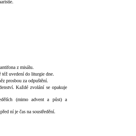
aristie.
 antifona z misálu.
 též uvedení do liturgie dne.
ěz prosbou za odpuštění.
denství. Každé zvolání se opakuje
nedělích (mimo advent a půst) a
před ní je čas na soustředění.