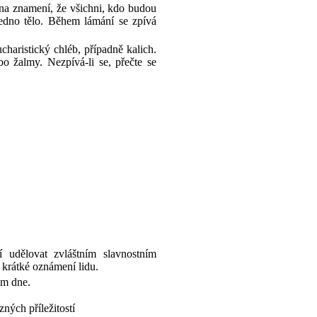
 na znamení, že všichni, kdo budou
 jedno tělo. Během lámání se zpívá
haristický chléb, případně kalich.
o žalmy. Nezpívá-li se, přečte se
 udělovat zvláštním slavnostním
krátké oznámení lidu.
em dne.
zných příležitostí