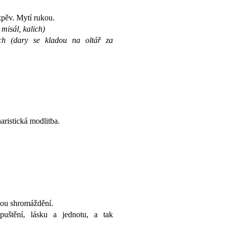
zpěv. Mytí rukou.
 misál, kalich)
ích (dary se kladou na oltář za
aristická modlitba.
.
bou shromáždění.
puštění, lásku a jednotu, a tak