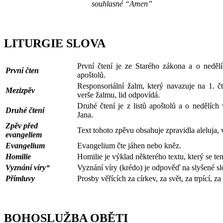
souhlasné “Amen”
LITURGIE SLOVA
První čtení je ze Starého zákona a o neděl
První čten
apoštolů.
Responsoriální žalm, který navazuje na 1. č
Mezizpěv
verše žalmu, lid odpovídá.
Druhé čtení je z listů apoštolů a o nedělích
Druhé čtení
Jana.
Zpěv před
Text tohoto zpěvu obsahuje zpravidla aleluja, v
evangeliem
Evangelium
Evangelium čte jáhen nebo kněz.
Homilie
Homilie je výklad některého textu, který se ten
Vyznání víry
*
Vyznání víry (krédo) je odpověď na slyšené s
Přímluvy
Prosby věřících za církev, za svět, za trpící, za
BOHOSLUŽBA OBĚTI