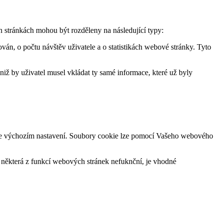
h stránkách mohou být rozděleny na následující typy:
ván, o počtu návštěv uživatele a o statistikách webové stránky. Tyto
iž by uživatel musel vkládat ty samé informace, které už byly
ž ve výchozím nastavení. Soubory cookie lze pomocí Vašeho webového
e některá z funkcí webových stránek nefuknční, je vhodné