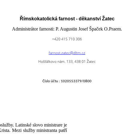
Římskokatolická farnost - děkanství Žatec
Administrátor farnosti: P. Augustin Josef Špaček O.Praem.
+420 415 710 306
farnost.zatec@dltm.cz
Hošťálkovo nám. 133, 438 01 Žatec
Číslo účtu : 1020553379/0800
lužby. Latinské slovo ministrare je
rista. Mezi služby ministranta patří