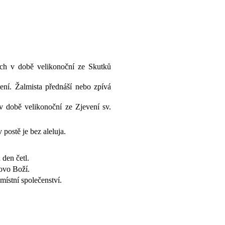
ích v době velikonoční ze Skutků
tení. Žalmista přednáší nebo zpívá
 v době velikonoční ze Zjevení sv.
 postě je bez aleluja.
 den četl.
lovo Boží.
 místní společenství.