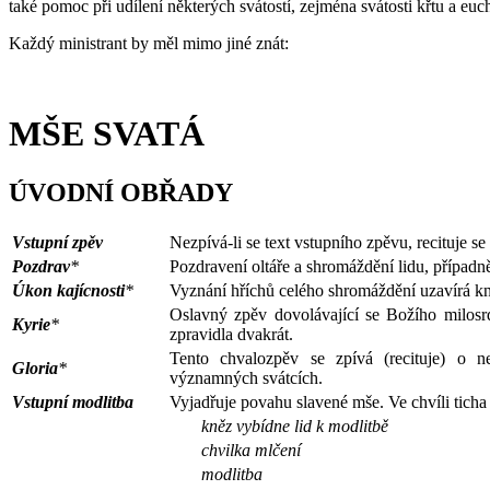
také pomoc při udílení některých svátostí, zejména svátosti křtu a euch
Každý ministrant by měl mimo jiné znát:
MŠE SVATÁ
ÚVODNÍ OBŘADY
Vstupní zpěv
Nezpívá-li se text vstupního zpěvu, recituje se
Pozdrav
*
Pozdravení oltáře a shromáždění lidu, případně
Úkon kajícnosti
*
Vyznání hříchů celého shromáždění uzavírá kn
Oslavný zpěv dovolávající se Božího milosr
Kyrie
*
zpravidla dvakrát.
Tento chvalozpěv se zpívá (recituje) o 
Gloria
*
významných svátcích.
Vstupní modlitba
Vyjadřuje povahu slavené mše. Ve chvíli ticha 
kněz vybídne lid k modlitbě
chvilka mlčení
modlitba