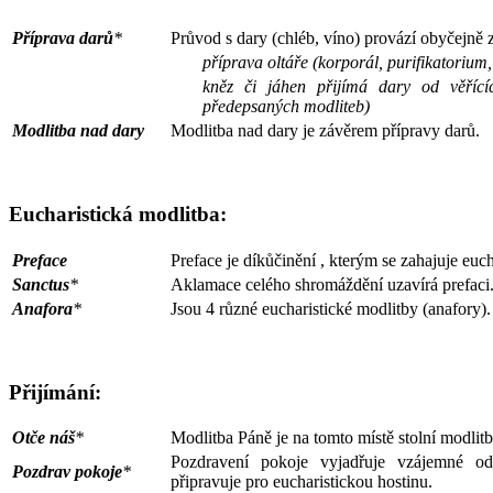
Příprava darů
*
Průvod s dary (chléb, víno) provází obyčejně 
příprava oltáře (korporál, purifikatorium,
kněz či jáhen přijímá dary od věříc
předepsaných modliteb)
Modlitba nad dary
Modlitba nad dary je závěrem přípravy darů.
Eucharistická modlitba:
Preface
Preface je díkůčinění , kterým se zahajuje euch
Sanctus
*
Aklamace celého shromáždění uzavírá prefaci
Anafora
*
Jsou 4 různé eucharistické modlitby (anafory).
Přijímání:
Otče náš
*
Modlitba Páně je na tomto místě stolní modlit
Pozdravení pokoje vyjadřuje vzájemné od
Pozdrav pokoje
*
připravuje pro eucharistickou hostinu.